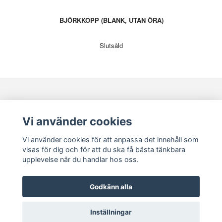
BJÖRKKOPP (BLANK, UTAN ÖRA)
Slutsåld
KONTAKT
KUNDSERVICE
Vi använder cookies
Vi använder cookies för att anpassa det innehåll som
visas för dig och för att du ska få bästa tänkbara
upplevelse när du handlar hos oss.
Godkänn alla
© Copyright Malou Larsson
Inställningar
Powered by Quickbutik