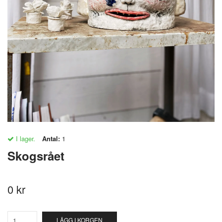
I lager.
Antal:
1
Skogsrået
0 kr
LÄGG I KORGEN