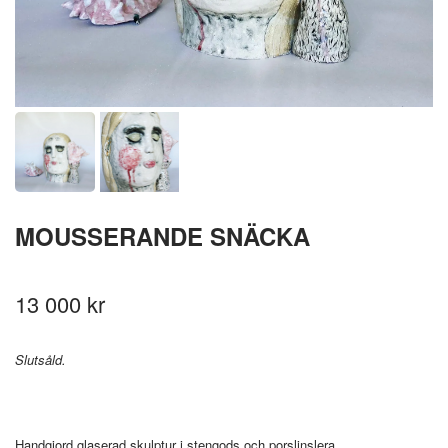
MOUSSERANDE SNÄCKA
13 000 kr
Slutsåld.
Handgjord glaserad skulptur i stengods och porslinslera.