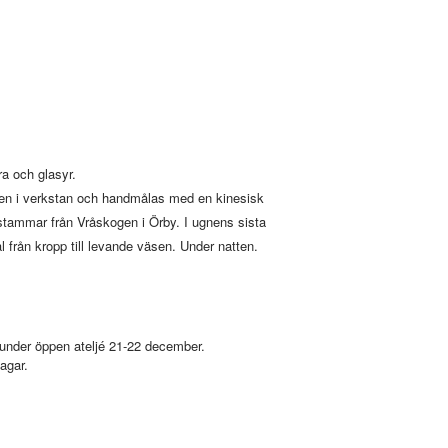
ra och glasyr.
den i verkstan och handmålas med en kinesisk
rstammar från Vråskogen i Örby. I ugnens sista
 från kropp till levande väsen. Under natten.
under öppen ateljé 21-22 december.
agar.