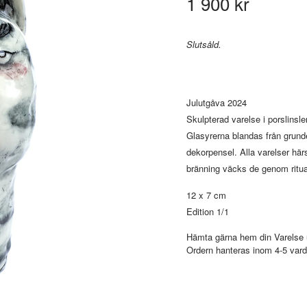
1 900 kr
Slutsåld.
Julutgåva 2024
Skulpterad varelse i porslinsle
Glasyrerna blandas från grun
dekorpensel. Alla varelser hä
bränning väcks de genom ritual
12 x 7 cm
Edition 1/1
Hämta gärna hem din Varelse 
Ordern hanteras inom 4-5 vard