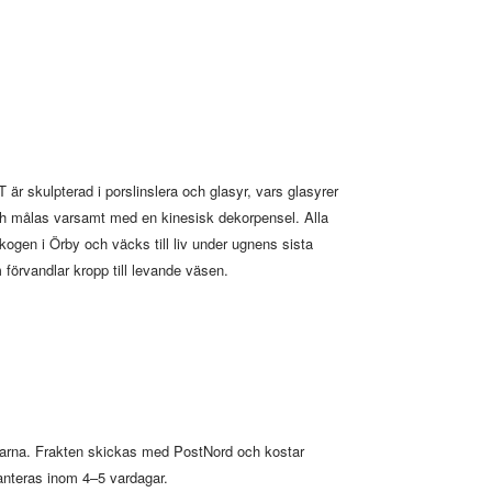
r skulpterad i porslinslera och glasyr, vars glasyrer
och målas varsamt med en kinesisk dekorpensel.
Alla
ogen i Örby och väcks till liv under ugnens sista
m förvandlar kropp till levande väsen.
klarna. Frakten skickas med PostNord och kostar
anteras inom 4–5 vardagar.