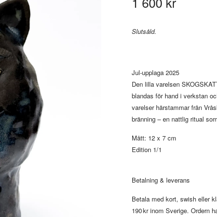
1 600 kr
Slutsåld.
Jul-upplaga 2025
Den lilla varelsen SKOGSKATT ä
blandas för hand i verkstan 
varelser härstammar från Vråsk
bränning – en nattlig ritual so
Mått: 12 x 7 cm
Edition 1/1
Betalning & leverans
Betala med kort, swish eller 
190 kr inom Sverige. Ordern h